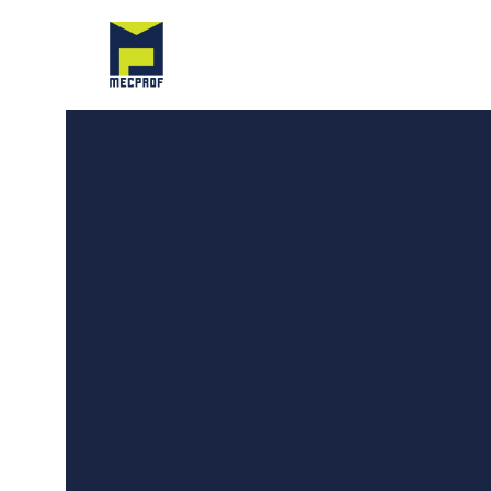
Array ( [0] => Array ( [dados] => Array ( [idBanner] =
Indústria Metalúrgica [tit_2] => Production of machines a
[txt_4] => [txt_5] => [subtit_1] => [subtit_2] => [subt
[estado] => 0 [topo] => [direita] => [bgCor] => [txtC
[link_3] => [link_4] => JQ7tRMHPiWc [link_5] => ) ) )